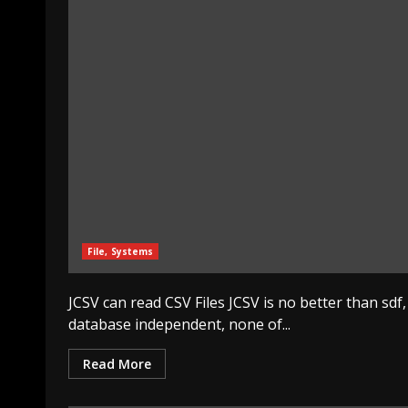
File, Systems
JCSV can read CSV Files JCSV is no better than sdf, i
database independent, none of...
Read More