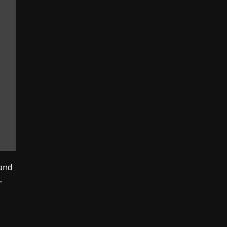
 and
.