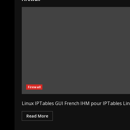
Firewall
Linux IPTables GUI French IHM pour IPTables Li
Read More