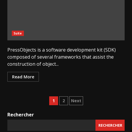
Suite
PressObjects is a software development kit (SDK)
composed of several frameworks that assist the
construction of object...
Read More
Pagination
1
2
Next
des
Rechercher
publications
RECHERCHER