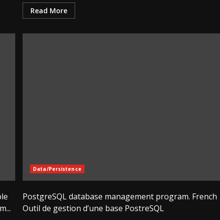
Read More
Data/Persistence
ble
PostgreSQL database management program. French
...
Outil de gestion d’une base PostreSQL