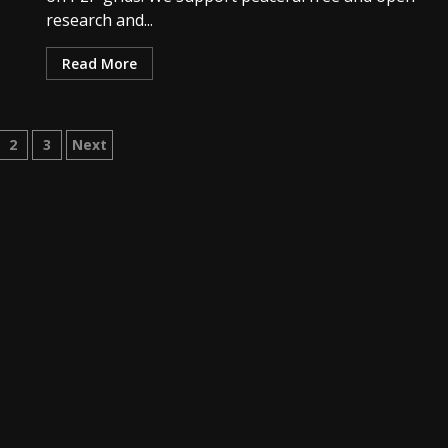
research and...
Read More
gination
2
3
Next
s
blications