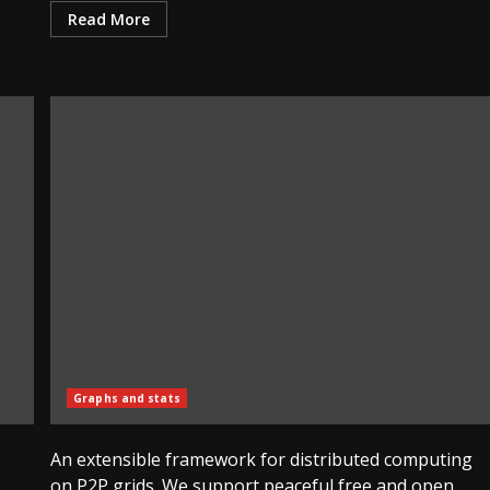
Read More
Graphs and stats
An extensible framework for distributed computing
on P2P grids. We support peaceful free and open