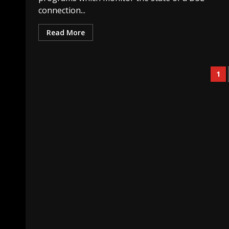
connection...
Read More
Pa
1
de
pu