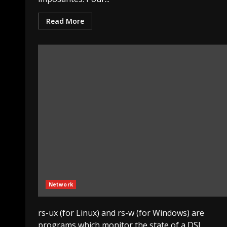
Read More
Network
rs-ux (for Linux) and rs-w (for Windows) are
programs which monitor the state of a DSL