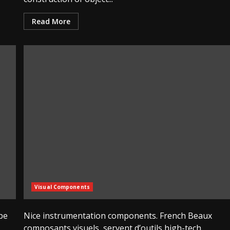
Read More
Visual Components
pe
Nice instrumentation components. French Beaux
composants visuels, servent d’outils high-tech.