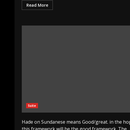
Read More
Suite
Hade on Sundanese means Good/great. in the ho
this framework will be the good framework. The