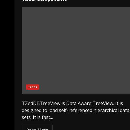
Trees
TZedDBTreeView is Data Aware TreeView. It is
designed to load self-referenced hierarchical data
sets. It is fast...
Read More