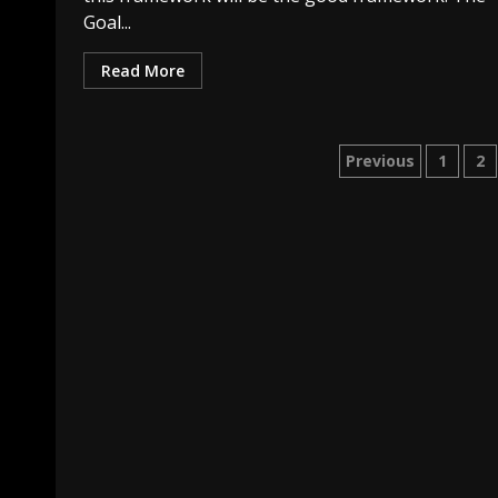
Goal...
Read More
Paginatio
Previous
1
2
des
publicatio