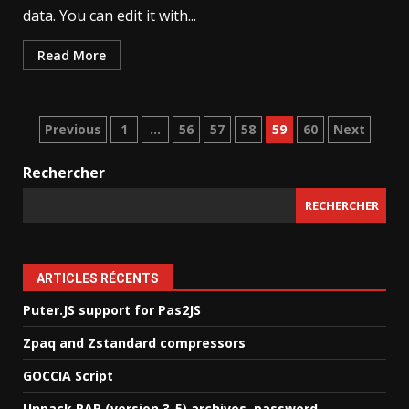
data. You can edit it with...
Read More
Pagination
Previous
1
…
56
57
58
59
60
Next
des
Rechercher
publications
RECHERCHER
ARTICLES RÉCENTS
Puter.JS support for Pas2JS
Zpaq and Zstandard compressors
GOCCIA Script
Unpack RAR (version 3-5) archives, password