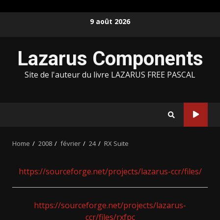
Skip
9 août 2026
to
content
Lazarus Components
Site de l'auteur du livre LAZARUS FREE PASCAL
Home
2008
février
24
RX Suite
https://sourceforge.net/projects/lazarus-ccr/files/
https://sourceforge.net/projects/lazarus-
ccr/files/rxfpc