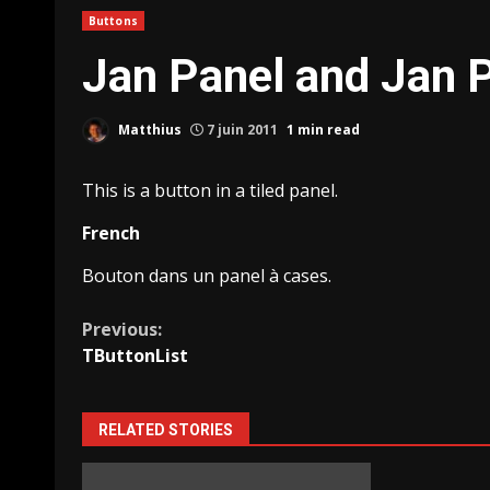
Buttons
Jan Panel and Jan 
Matthius
7 juin 2011
1 min read
This is a button in a tiled panel.
French
Bouton dans un panel à cases.
Continue
Previous:
TButtonList
Reading
RELATED STORIES