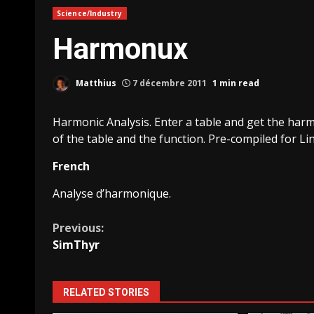
Science/Industry
Harmonux
Matthius
7 décembre 2011
1 min read
Harmonic Analysis. Enter a table and get the harmo
of the table and the function. Pre-compiled for L
French
Analyse d’harmonique.
Continue
Previous:
SimThyr
Reading
RELATED STORIES