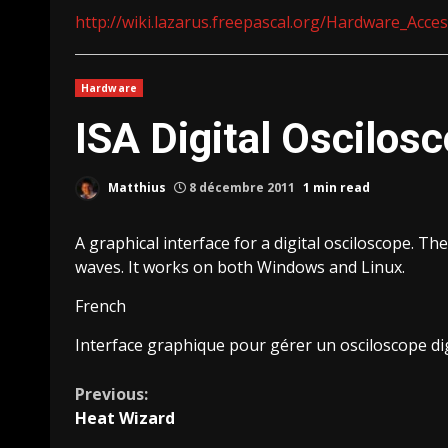
http://wiki.lazarus.freepascal.org/Hardware_Acce
Hardware
ISA Digital Oscilos
Matthius
8 décembre 2011
1 min read
A graphical interface for a digital osciloscope. Th
waves. It works on both Windows and Linux.
French
Interface graphique pour gérer un osciloscope digi
Continue
Previous:
Heat Wizard
Reading