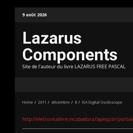
Skip
9 août 2026
to
content
Lazarus
Components
Site de l'auteur du livre LAZARUS FREE PASCAL
Home
2011
décembre
8
ISA Digital Osciloscope
http://eletronicalivre.incubadora.fapesp.br/portal