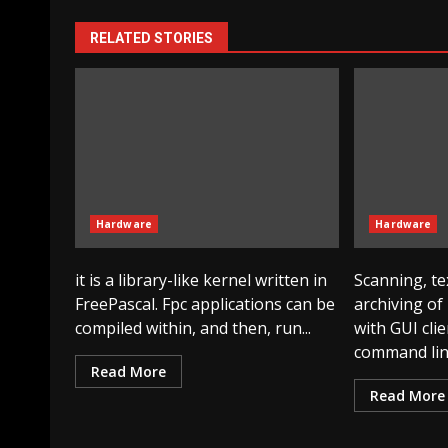
RELATED STORIES
Hardware
Hardware
it is a library-like kernel written in
Scanning, te
FreePascal. Fpc applications can be
archiving of
compiled within, and then, run...
with GUI cli
command line 
Read More
Read More