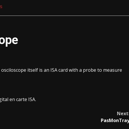
ss
cope
e osciloscope itself is an ISA card with a probe to measure
tal en carte ISA.
Next
PasMonTra