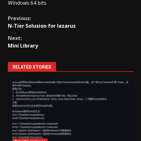
Windows 64 bits.
Continue
Previous:
N-Tier Solusion for lazarus
Reading
Next:
Mini Library
RELATED STORIES