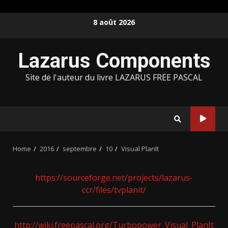
Skip
8 août 2026
to
content
Lazarus Components
Site de l'auteur du livre LAZARUS FREE PASCAL
Home
2016
septembre
10
Visual PlanIt
https://sourceforge.net/projects/lazarus-
ccr/files/tvplanit/
http://wiki.freepascal.org/Turbopower_Visual_PlanIt