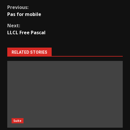
Continue
Previous:
Pas for mobile
Reading
Next:
LLCL Free Pascal
RELATED STORIES
Suite