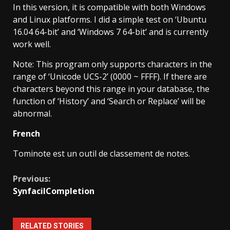
In this version, it is compatible with both Windows
and Linux platforms. I did a simple test on ‘Ubuntu
16.04 64-bit’ and ‘Windows 7 64-bit’ and is currently
work well.
Note: This program only supports characters in the
range of ‘Unicode UCS-2’ (0000 ~ FFFF). If there are
characters beyond this range in your database, the
function of ‘History’ and ‘Search or Replace’ will be
abnormal.
French
Tominote est un outil de classement de notes.
Continue
Previous:
SynfacilCompletion
Reading
RELATED STORIES