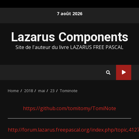
Skip
7 août 2026
to
content
Lazarus Components
Site de l'auteur du livre LAZARUS FREE PASCAL
Home
2018
mai
23
Tominote
https://github.com/tomitomy/TomiNote
http://forum.lazarus.freepascal.org/index.php/topic,4127