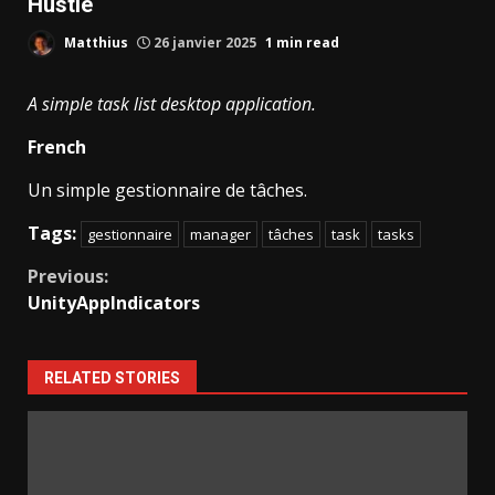
Hustle
Matthius
26 janvier 2025
1 min read
A simple task list desktop application.
French
Un simple gestionnaire de tâches.
Tags:
gestionnaire
manager
tâches
task
tasks
Continue
Previous:
UnityAppIndicators
Reading
RELATED STORIES