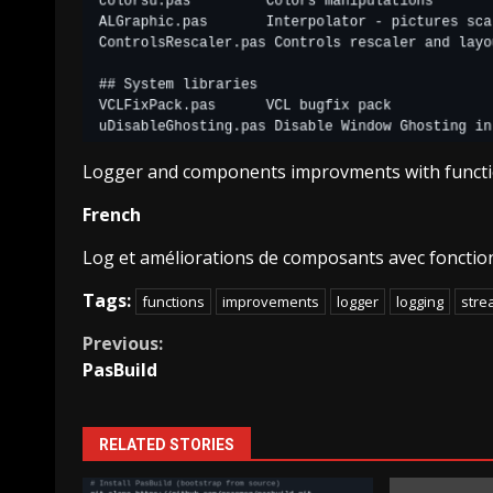
Logger and components improvments with funct
French
Log et améliorations de composants avec fonctio
Tags:
functions
improvements
logger
logging
stre
Continue
Previous:
PasBuild
Reading
RELATED STORIES