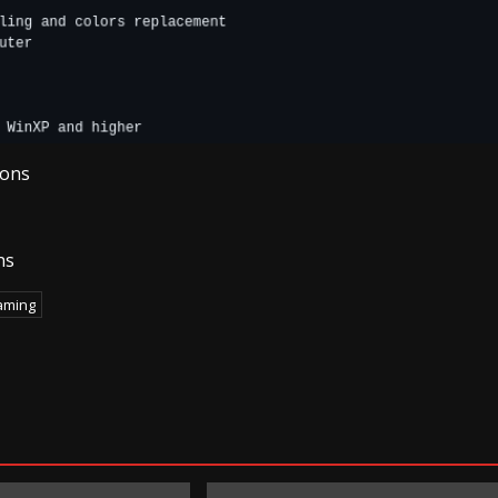
ions
ns
aming