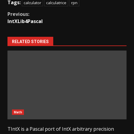
Tags:
calculator
calculatrice
rpn
Continue
Previous:
IntXLib4Pascal
Reading
RELATED STORIES
Math
TIntX is a Pascal port of IntX arbitrary precision