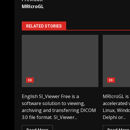
Continue
MRIcroGL
Reading
RELATED STORIES
3D
3D
English SI_Viewer Free is a
MRIcroGL is
software solution to viewing,
accelerated
archiving and transferring DICOM
Linux, Windo
3.0 file format. SI_Viewer...
Delphi or...
Read More
Read More