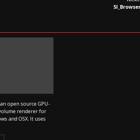
SI_Browse
 an open source GPU-
 volume renderer for
ws and OSX. It uses