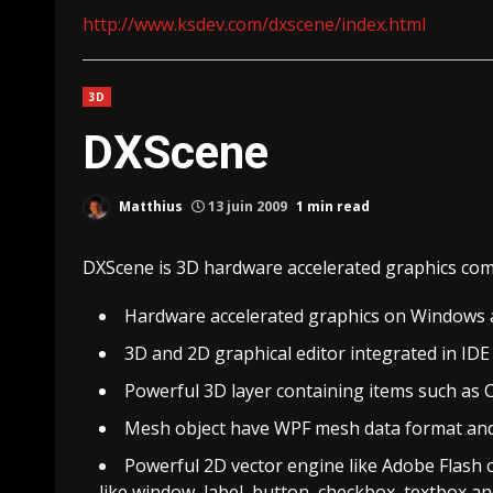
http://www.ksdev.com/dxscene/index.html
3D
DXScene
Matthius
13 juin 2009
1 min read
DXScene is 3D hardware accelerated graphics comm
Hardware accelerated graphics on Windows 
3D and 2D graphical editor integrated in IDE
Powerful 3D layer containing items such as 
Mesh object have WPF mesh data format and 
Powerful 2D vector engine like Adobe Flash 
like window, label, button, checkbox, textbox a