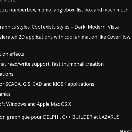
tbox, numberbox, memo, anglebox, list box and much much
phics styles. Cool exists styles – Dark, Modern, Vista.
lerated 2D applications with cool animation like CoverFlow,
ion effects
mat read/write support, fast thumbnail creation
ations
or SCADA, GIS, CAD and KIOSK applications
amics
soft Windows and Apple Mac OS X
ation graphique pour DELPHI, C++ BUILDER et LAZARUS.
Next