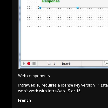
Web components
IntraWeb 16 requires a license key version 11 (sta
won’t work with IntraWeb 15 or 16.
French