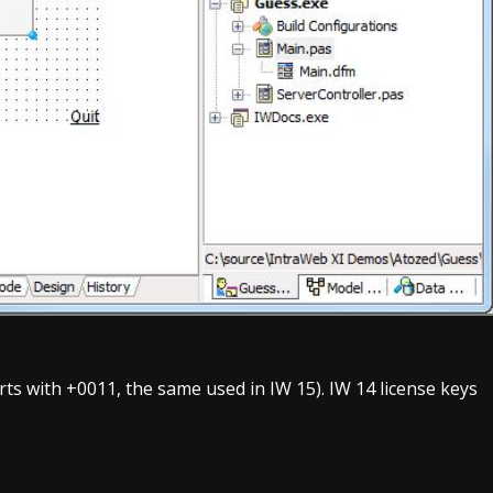
rts with +0011, the same used in IW 15). IW 14 license keys