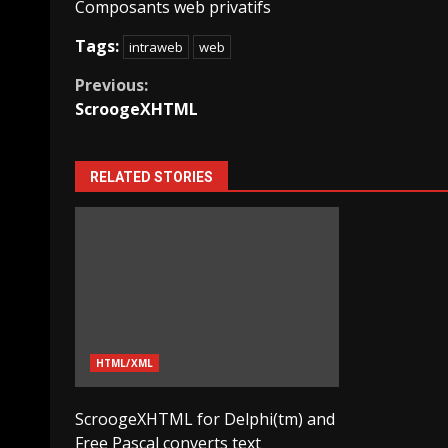
Composants web privatifs
Tags:
intraweb
web
Continue
Previous:
ScroogeXHTML
Reading
RELATED STORIES
HTML/XML
ScroogeXHTML for Delphi(tm) and
Free Pascal converts text