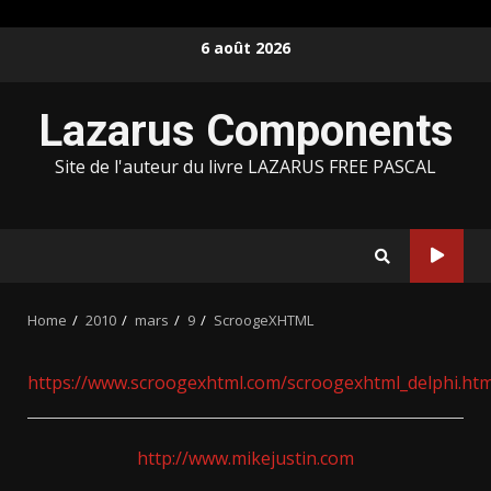
Skip
6 août 2026
to
content
Lazarus Components
Site de l'auteur du livre LAZARUS FREE PASCAL
Home
2010
mars
9
ScroogeXHTML
https://www.scroogexhtml.com/scroogexhtml_delphi.htm
http://www.mikejustin.com