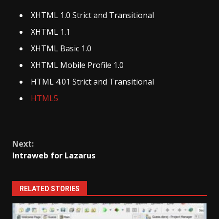
XHTML 1.0 Strict and Transitional
XHTML 1.1
XHTML Basic 1.0
XHTML Mobile Profile 1.0
HTML 4.01 Strict and Transitional
HTML5
Continue
Next:
Reading
Intraweb for Lazarus
RELATED STORIES