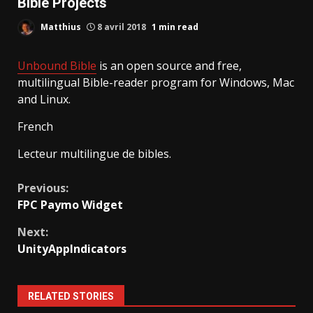
Bible Projects
Matthius
8 avril 2018
1 min read
Unbound Bible
is an open source and free,
multilingual Bible-reader program for Windows, Mac
and Linux.
French
Lecteur multilingue de bibles.
Continue
Previous:
FPC Paymo Widget
Reading
Next:
UnityAppIndicators
RELATED STORIES